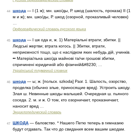
Русский орфографический словарь
шкода
— I (1 ж); мн. шко/ды, Р. шкод (шалость, проказа) II (1
44
м и ж); мн. шко/ды, Р. шкод (озорной, проказливый человек)
…
Орфографический словарь русского языка
шкода
— I шк ода и, ж. 1) Матеріальні втрати; збитки. ||
45
Людські жертви; втрата когось. || Збитки, втрати,
неприємності тощо, що є наслідком яких небудь дій, учинків.
•• Матеріа/льна шко/да майнові та/чи грошові збитки,
спричинені юридичній або фізичній&#8230; …
Український тлумачний словник
шкода
— ы; ж. [польск. szkoda] Разг. 1. Шалость, озорство,
46
проделка (обычно злые, приносящие вред). Устроить шкоду.
Злая ш. Невинные шкоды малышей. Очередная ш. пьяного
соседа. 2. м. и ж. О том, кто озорничает, проказничает,
наносит вред …
Энциклопедический словарь
ШКОДА
— баловство. * Нашего Петю теперь в гимназию
47
будут отдавать. Так что до свидания всем вашим шкодам.