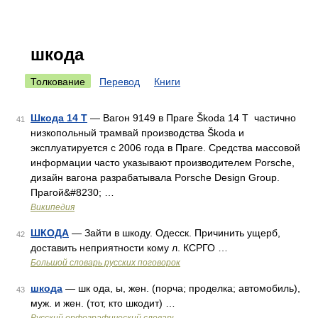
шкода
Толкование
Перевод
Книги
Шкода 14 T
— Вагон 9149 в Праге Škoda 14 T частично
41
низкопольный трамвай производства Škoda и
эксплуатируется с 2006 года в Праге. Средства массовой
информации часто указывают производителем Porsche,
дизайн вагона разрабатывала Porsche Design Group.
Прагой&#8230; …
Википедия
ШКОДА
— Зайти в шкоду. Одесск. Причинить ущерб,
42
доставить неприятности кому л. КСРГО …
Большой словарь русских поговорок
шкода
— шк ода, ы, жен. (порча; проделка; автомобиль),
43
муж. и жен. (тот, кто шкодит) …