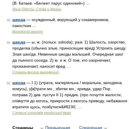
(В. Катаев. «Белеет парус одинокий») …
Язык Одессы. Слова и фразы
шкода
— осужденный, ворующий у сокамерников,
48
пакостник …
Воровской жаргон
шкода
— ы; ж. (польск. szkoda); разг. 1) Шалость, озорство,
49
проделка (обычно злые, приносящие вред) Устроить шкоду.
Злая шко/да. Невинные шкоды малышей. Очередная шко/
да пьяного соседа. 2) м. и ж. О том, кто озорничает,
проказничает, наносит вред …
Словарь многих выражений
шкода
— I 1) (утрата, матеріяльна / моральна, заподіяна
50
комусь), у[в]трати мн., збитки мн., кривда, удар Пор.
потрава 2) див. пустун II 1) предик. (про почуття жалости,
співчуття до когось, прикрости з якогось приводу, небажання
втратити щось, позбутися&#8230; …
Словник синонімів української мови
Страницы
←
Предыдущая
Следующая
→